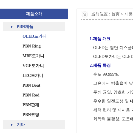
제품소개
当前位置 :
首页 >
제품
PBN제품
OLED
OLED도가니
1.제품 개요
PBN Ring
OLED는 첨단 디스플
MBE도가니
OLED도가니는 OLED 
2.제품 특징
VGF도가니
순도 99.999%.
LEC도가니
고온에서 방출율이 낮
PBN Boat
두께 균일, 양호한 가
PBN Rod
우수한 열전도성 및 
PBN판재
세척 편리 및 재사용 
PBN코팅
화학적 불활성, 고온
기타