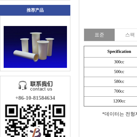
推荐产品
표준
스팩
Specification
300cc
500cc
580cc
700cc
+86-10-81584634
1200cc
*데이터는 전형제품 